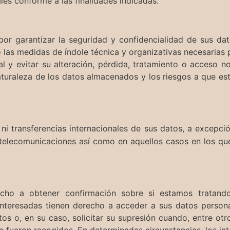
les conforme a las finalidades indicadas.
r garantizar la seguridad y confidencialidad de sus dato
as medidas de índole técnica y organizativas necesarias p
l y evitar su alteración, pérdida, tratamiento o acceso n
naturaleza de los datos almacenados y los riesgos a que es
i transferencias internacionales de sus datos, a excepció
de telecomunicaciones así como en aquellos casos en los qu
recho a obtener confirmación sobre si estamos tratand
nteresadas tienen derecho a acceder a sus datos personal
tos o, en su caso, solicitar su supresión cuando, entre ot
e fueron recogidos. En determinadas circunstancias, los int