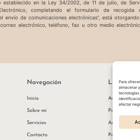
 establecido en la Ley 34/2002, de 11 de julio, de Serv
Electrónico, completando el formulario de recogida
 el envío de comunicaciones electrónicas”, está otorgand
 correo electrónico, teléfono, fax u otro medio electrón
Para ofrecer
Navegación
Legal
almacenar y/
tecnologías
Inicio
Aviso Legal
identificaci
afectar nega
Sobre mí
Política de pr
A
Servicios
Accesibilidad
Contacto
Política de co